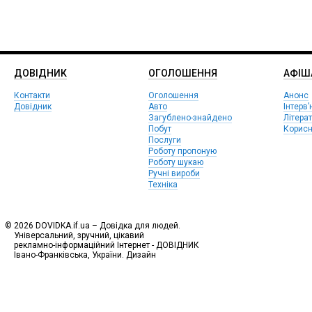
ДОВІДНИК
ОГОЛОШЕННЯ
АФIШ
Контакти
Оголошення
Анонс
Довідник
Авто
Інтерв’
Загублено-знайдено
Літера
Побут
Корисн
Послуги
Роботу пропоную
Роботу шукаю
Ручні вироби
Техніка
© 2026 DOVIDKA.if.ua – Довідка для людей.
Універсальний, зручний, цікавий
рекламно-інформаційний Інтернет - ДОВІДНИК
Івано-Франківська, України. Дизайн