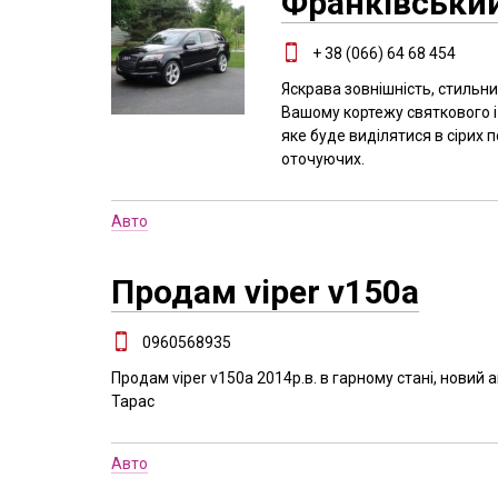
Франківськи
+ 38 (066) 64 68 454
Яскрава зовнішність, стильн
Вашому кортежу святкового і 
яке буде виділятися в сірих 
оточуючих.
Авто
Продам viper v150a
0960568935
Продам viper v150a 2014р.в. в гарному стані, новий а
Тарас
Авто