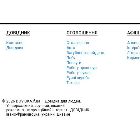
ДОВІДНИК
ОГОЛОШЕННЯ
АФIШ
Контакти
Оголошення
Анонс
Довідник
Авто
Інтерв’
Загублено-знайдено
Літера
Побут
Корисн
Послуги
Роботу пропоную
Роботу шукаю
Ручні вироби
Техніка
© 2026 DOVIDKA.if.ua – Довідка для людей.
Універсальний, зручний, цікавий
рекламно-інформаційний Інтернет - ДОВІДНИК
Івано-Франківська, України. Дизайн