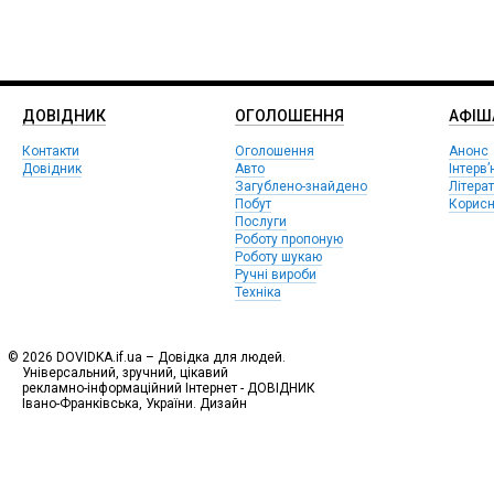
ДОВІДНИК
ОГОЛОШЕННЯ
АФIШ
Контакти
Оголошення
Анонс
Довідник
Авто
Інтерв’
Загублено-знайдено
Літера
Побут
Корисн
Послуги
Роботу пропоную
Роботу шукаю
Ручні вироби
Техніка
© 2026 DOVIDKA.if.ua – Довідка для людей.
Універсальний, зручний, цікавий
рекламно-інформаційний Інтернет - ДОВІДНИК
Івано-Франківська, України. Дизайн