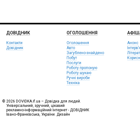
ДОВІДНИК
ОГОЛОШЕННЯ
АФIШ
Контакти
Оголошення
Анонс
Довідник
Авто
Інтерв’
Загублено-знайдено
Літера
Побут
Корисн
Послуги
Роботу пропоную
Роботу шукаю
Ручні вироби
Техніка
© 2026 DOVIDKA.if.ua – Довідка для людей.
Універсальний, зручний, цікавий
рекламно-інформаційний Інтернет - ДОВІДНИК
Івано-Франківська, України. Дизайн