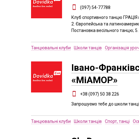
(097) 54-77788
Клуб спортивного танцю ГРАЦІЯ п
2. Європейська та латиноамерикан
Постановка весільного танцю; 5.
Танцювальні клуби
Школи танців
Організація уро
Івано-Франків
«МіАМОР»
+38 (097) 50 38 226
Запрошуємо тебе до школи танц
Танцювальні клуби
Школи танців
Спорт, танці
Ос