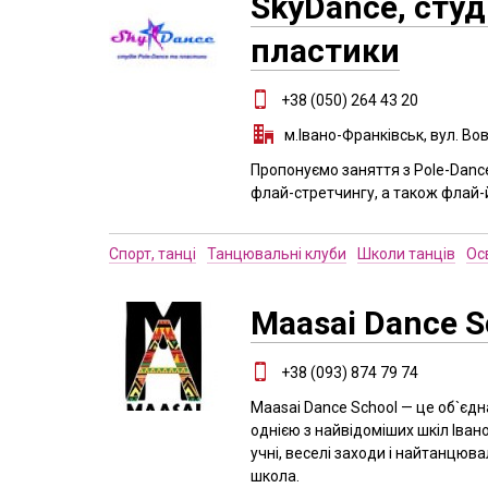
SkyDance, студ
пластики
+38 (050) 264 43 20
м.Івано-Франківськ, вул. Вов
Пропонуємо заняття з Pole-Dance
флай-стретчингу, а також флай-
Спорт, танці
Танцювальні клуби
Школи танців
Ос
Maasai Dance S
+38 (093) 874 79 74
Maasai Dance School — це об`єдн
однією з найвідоміших шкіл Іван
учні, веселі заходи і найтанцю
школа.