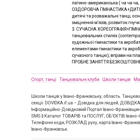
латино-американська ( ча ча ча,
ОЗДОРОВЧА ГІМНАСТИКА+ДИТЯЧА
дитячі та розважальні танці, ос
зміцнення м'язів, розвиток гнучк
3. СУЧАСНА ХОРЕОГРАФІЯ+ГІМНАС
танцювальних стилях (contempora
художньої гімнастики та акробат
елементами гімнастики та акро
сучасного танцю), вправи на плас
ПРОБНЕ ЗАНЯТТЯ БЕЗКОШТОВНЕ
Спорт, танці
Танцювальні клуби
Школи танців
Ма
Школи танців у Івано-Франківську, область. Танцювал
секції. DOVIDKA.if.ua – Довідка для людей, ДОВІДКА 
Інформаційно-Довідковий Портал Івано-Франківщин
SMS || Каталог ТОВАРІВ та ПОСЛУГ, ОБ'ЄКТІВ Івано-Ф
Телефонні коди, РОЗКЛАД руху, карта Івано-Франків
Івано-Франківськ.