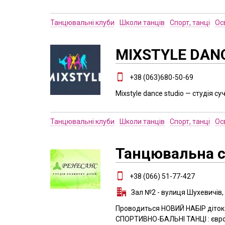
Танцювальні клуби
Школи танців
Спорт, танці
Ос
MIXSTYLE DANC
+38 (063)680-50-69
Mixstyle dance studio — студія су
Танцювальні клуби
Школи танців
Спорт, танці
Ос
Танцювальна с
+38 (066) 51-77-427
Зал №2 - вулиця Шухевичів, 
Проводиться НОВИЙ НАБІР діток р
СПОРТИВНО-БАЛЬНІ ТАНЦІ : європе