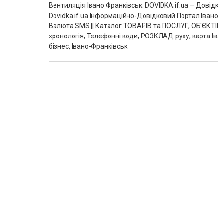
Вентиляція Івано Франківськ‎. DOVIDKA.if.ua – Дові
Dovidka.if.ua Інформаційно-Довідковий Портал Іва
Валюта SMS || Каталог ТОВАРІВ та ПОСЛУГ, ОБ'ЄКТІВ
хронологія, Телефонні коди, РОЗКЛАД руху, карта І
бізнес, Івано-Франківськ.