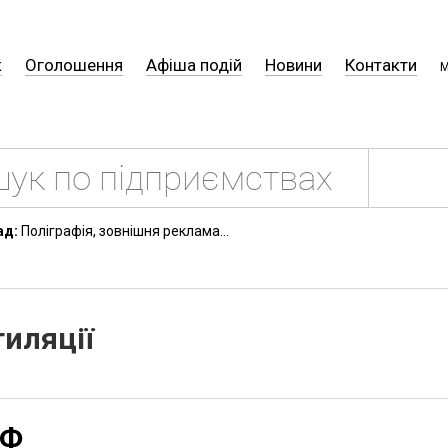
к
Оголошення
Афіша подій
Новини
Контакти
М
ад:
Поліграфія, зовнішня реклама...
тиляції
ІФ