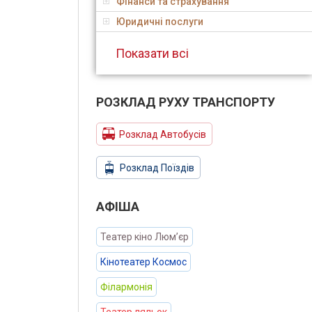
Фінанси та страхування
Юридичні послуги
Показати всі
РОЗКЛАД РУХУ ТРАНСПОРТУ
Розклад Автобусів
Розклад Поїздів
АФIША
Театер кіно Люм’єр
Кінотеатер Космос
Філармонія