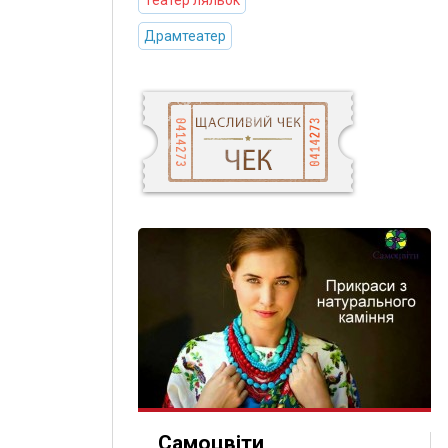
Театер ляльок
Драмтеатер
Самоцвіти