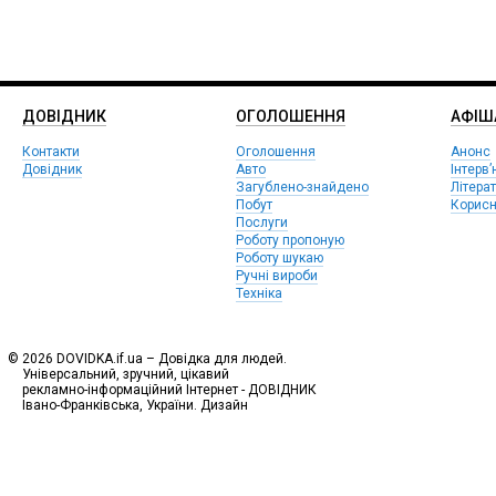
ДОВІДНИК
ОГОЛОШЕННЯ
АФIШ
Контакти
Оголошення
Анонс
Довідник
Авто
Інтерв’
Загублено-знайдено
Літера
Побут
Корисн
Послуги
Роботу пропоную
Роботу шукаю
Ручні вироби
Техніка
© 2026 DOVIDKA.if.ua – Довідка для людей.
Універсальний, зручний, цікавий
рекламно-інформаційний Інтернет - ДОВІДНИК
Івано-Франківська, України. Дизайн