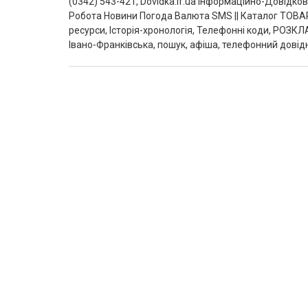
(0342) 543-421, Dovidka.if.ua Інформаційно-Довідк
Робота Новини Погода Валюта SMS || Каталог ТОВАР
ресурси, Історія-хронологія, Телефонні коди, РОЗКЛ
Івано-Франківська, пошук, афіша, телефонний довідн