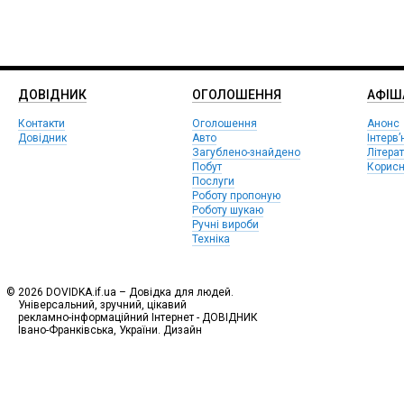
ДОВІДНИК
ОГОЛОШЕННЯ
АФIШ
Контакти
Оголошення
Анонс
Довідник
Авто
Інтерв’
Загублено-знайдено
Літера
Побут
Корисн
Послуги
Роботу пропоную
Роботу шукаю
Ручні вироби
Техніка
© 2026 DOVIDKA.if.ua – Довідка для людей.
Універсальний, зручний, цікавий
рекламно-інформаційний Інтернет - ДОВІДНИК
Івано-Франківська, України. Дизайн