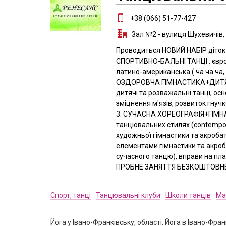
+38 (066) 51-77-427
Зал №2 - вулиця Шухевичів, 
Проводиться НОВИЙ НАБІР діток р
СПОРТИВНО-БАЛЬНІ ТАНЦІ : європе
латино-американська ( ча ча ча,
ОЗДОРОВЧА ГІМНАСТИКА+ДИТЯЧА
дитячі та розважальні танці, ос
зміцнення м'язів, розвиток гнучк
3. СУЧАСНА ХОРЕОГРАФІЯ+ГІМНАС
танцювальних стилях (contempora
художньої гімнастики та акробат
елементами гімнастики та акро
сучасного танцю), вправи на плас
ПРОБНЕ ЗАНЯТТЯ БЕЗКОШТОВНЕ
Спорт, танці
Танцювальні клуби
Школи танців
Ма
Йога у Івано-Франківську, області. Йога в Івано-Фр