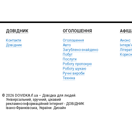
ДОВІДНИК
ОГОЛОШЕННЯ
АФIШ
Контакти
Оголошення
Анонс
Довідник
Авто
Інтерв’
Загублено-знайдено
Літера
Побут
Корисн
Послуги
Роботу пропоную
Роботу шукаю
Ручні вироби
Техніка
© 2026 DOVIDKA.if.ua – Довідка для людей.
Універсальний, зручний, цікавий
рекламно-інформаційний Інтернет - ДОВІДНИК
Івано-Франківська, України. Дизайн