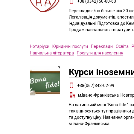
+38 (0342) 50-60-60
Переклади з/на більше ніж 30 ін
Легалізація документів, апостиль
індивідуальні. Підготовка до Кем
Продаж навчальної літератури та
Нотаріуси
Юридичні послуги
Переклади
Освіта
Р
Навчальна література
Послуги для населення
Курси іноземни
+38(067)343-02-99
м.Івано-Франківська, Новго
На латинській мові "Воna fide "
так відносяться тут працівники д
та доступну ціну. Навчання орган
м.Івано-Франківська.