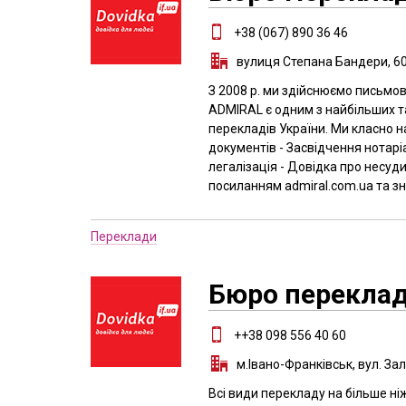
+38 (067) 890 36 46
вулиця Степана Бандери, 60
З 2008 р. ми здійснюємо письмов
ADMIRAL є одним з найбільших та
перекладів України. Ми класно н
документів - Засвідчення нотарі
легалізація - Довідка про несуд
посиланням admiral.com.ua та зн
Переклади
Бюро перекладі
++38 098 556 40 60
м.Івано-Франківськ, вул. Зал
Всі види перекладу на більше ні