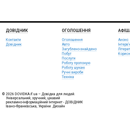
ДОВІДНИК
ОГОЛОШЕННЯ
АФIШ
Контакти
Оголошення
Анонс
Довідник
Авто
Інтерв’
Загублено-знайдено
Літера
Побут
Корисн
Послуги
Роботу пропоную
Роботу шукаю
Ручні вироби
Техніка
© 2026 DOVIDKA.if.ua – Довідка для людей.
Універсальний, зручний, цікавий
рекламно-інформаційний Інтернет - ДОВІДНИК
Івано-Франківська, України. Дизайн