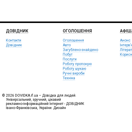
ДОВІДНИК
ОГОЛОШЕННЯ
АФIШ
Контакти
Оголошення
Анонс
Довідник
Авто
Інтерв’
Загублено-знайдено
Літера
Побут
Корисн
Послуги
Роботу пропоную
Роботу шукаю
Ручні вироби
Техніка
© 2026 DOVIDKA.if.ua – Довідка для людей.
Універсальний, зручний, цікавий
рекламно-інформаційний Інтернет - ДОВІДНИК
Івано-Франківська, України. Дизайн